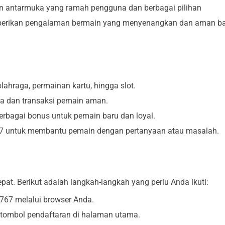
n antarmuka yang ramah pengguna dan berbagai pilihan
mberikan pengalaman bermain yang menyenangkan dan aman b
olahraga, permainan kartu, hingga slot.
a dan transaksi pemain aman.
rbagai bonus untuk pemain baru dan loyal.
7 untuk membantu pemain dengan pertanyaan atau masalah.
at. Berikut adalah langkah-langkah yang perlu Anda ikuti:
o767 melalui browser Anda.
 tombol pendaftaran di halaman utama.