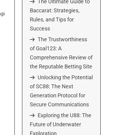
The Ultimate Guide to
Baccarat: Strategies,
agi
Rules, and Tips for
Success
The Trustworthiness
of Goal123: A
Comprehensive Review of
the Reputable Betting Site
Unlocking the Potential
of SC88: The Next
Generation Protocol for
Secure Communications
Exploring the U88: The
Future of Underwater
Exploration