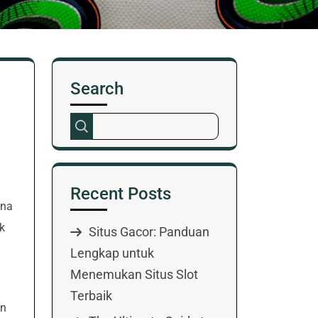
Search
Recent Posts
ana
k
Situs Gacor: Panduan
Lengkap untuk
Menemukan Situs Slot
Terbaik
an