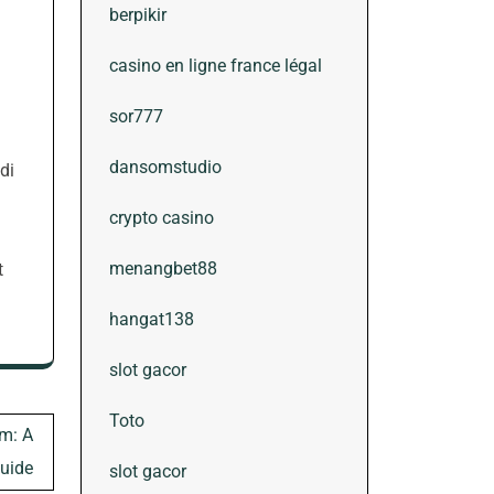
berpikir
casino en ligne france légal
sor777
dansomstudio
di
crypto casino
menangbet88
t
hangat138
slot gacor
Toto
om: A
uide
slot gacor