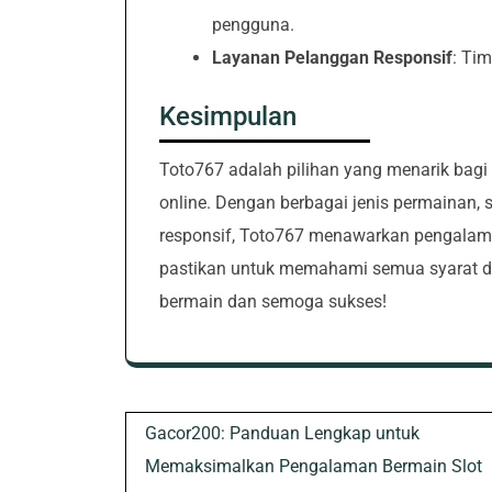
pengguna.
Layanan Pelanggan Responsif
: Ti
Kesimpulan
Toto767 adalah pilihan yang menarik bagi
online. Dengan berbagai jenis permainan,
responsif, Toto767 menawarkan pengalam
pastikan untuk memahami semua syarat da
bermain dan semoga sukses!
Post
Gacor200: Panduan Lengkap untuk
navigation
Memaksimalkan Pengalaman Bermain Slot