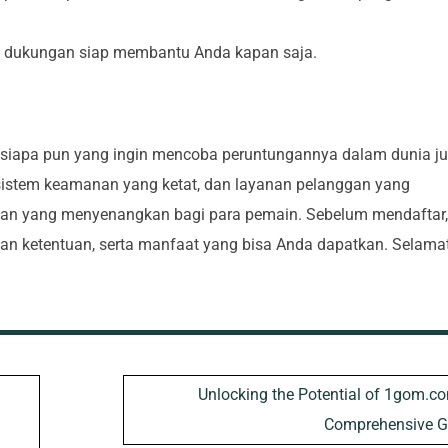
m dukungan siap membantu Anda kapan saja.
 siapa pun yang ingin mencoba peruntungannya dalam dunia ju
 sistem keamanan yang ketat, dan layanan pelanggan yang
an yang menyenangkan bagi para pemain. Sebelum mendaftar,
n ketentuan, serta manfaat yang bisa Anda dapatkan. Selama
Unlocking the Potential of 1gom.c
Comprehensive G