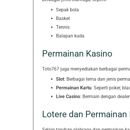
Sepak bola
Basket
Tennis
Balapan kuda
Permainan Kasino
Toto767 juga menyediakan berbagai perma
Slot
: Berbagai tema dan jenis perm
Permainan Kartu
: Seperti poker, bl
Live Casino
: Bermain dengan dealer
Lotere dan Permainan 
Selain taruhan olahraga dan permainan k