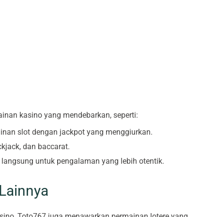
inan kasino yang mendebarkan, seperti:
ainan slot dengan jackpot yang menggiurkan.
ackjack, dan baccarat.
 langsung untuk pengalaman yang lebih otentik.
Lainnya
asino, Toto767 juga menawarkan permainan lotere yang