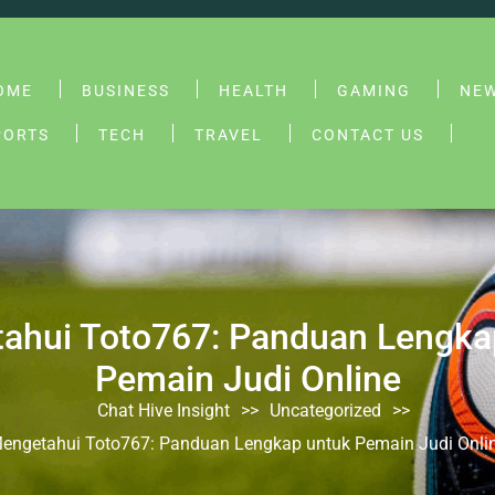
OME
BUSINESS
HEALTH
GAMING
NE
PORTS
TECH
TRAVEL
CONTACT US
ahui Toto767: Panduan Lengka
Pemain Judi Online
Chat Hive Insight
>>
Uncategorized
>>
engetahui Toto767: Panduan Lengkap untuk Pemain Judi Onli